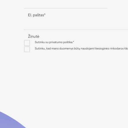
El. paštas
*
Žinutė
Sutinku su
privatumo politika.
*
Sutinku, kad mano duomenys būtų naudojami tiesioginės rinkodaros tiks