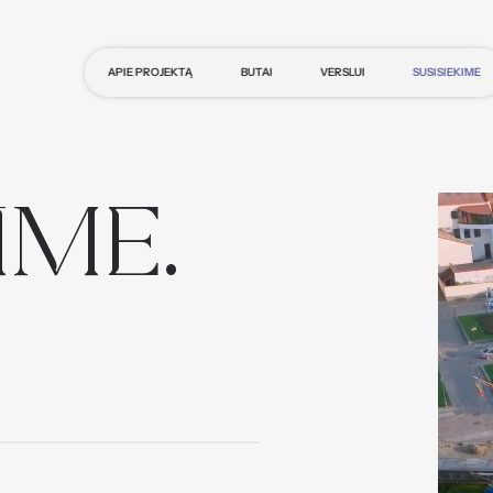
APIE PROJEKTĄ
BUTAI
VERSLUI
SUSISIEKIME
IME.
Biurai HANZA
Komercin
istatymas
Lokacija
Naujienos
pastate
Galerija
patalpos