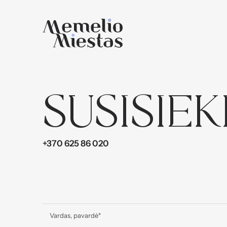
SUSISIEK
Pr
+370 625 86 020
Vardas, pavardė
*