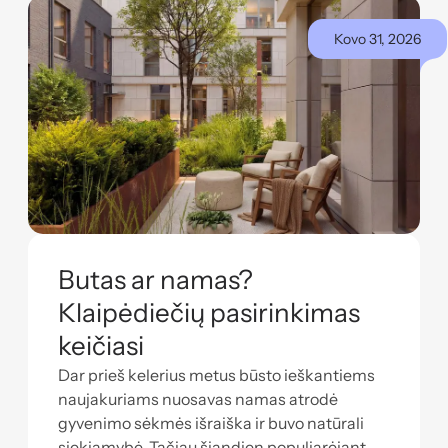
Kovo 31, 2026
Butas ar namas?
Klaipėdiečių pasirinkimas
keičiasi
Dar prieš kelerius metus būsto ieškantiems
naujakuriams nuosavas namas atrodė
gyvenimo sėkmės išraiška ir buvo natūrali
siekiamybė. Tačiau šiandien populiarėjant