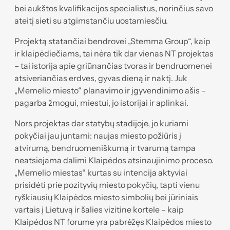
bei aukštos kvalifikacijos specialistus, norinčius savo
ateitį sieti su atgimstančiu uostamiesčiu.
Projektą statančiai bendrovei „Stemma Group“, kaip
ir klaipėdiečiams, tai nėra tik dar vienas NT projektas
– tai istorija apie griūnančias tvoras ir bendruomenei
atsiveriančias erdves, gyvas dieną ir naktį. Juk
„Memelio miesto“ planavimo ir įgyvendinimo ašis –
pagarba žmogui, miestui, jo istorijai ir aplinkai.
Nors projektas dar statybų stadijoje, jo kuriami
pokyčiai jau juntami: naujas miesto požiūris į
atvirumą, bendruomeniškumą ir tvarumą tampa
neatsiejama dalimi Klaipėdos atsinaujinimo proceso.
„Memelio miestas“ kurtas su intencija aktyviai
prisidėti prie pozityvių miesto pokyčių, tapti vienu
ryškiausių Klaipėdos miesto simbolių bei jūriniais
vartais į Lietuvą ir šalies vizitine kortele – kaip
Klaipėdos NT forume yra pabrėžęs Klaipėdos miesto