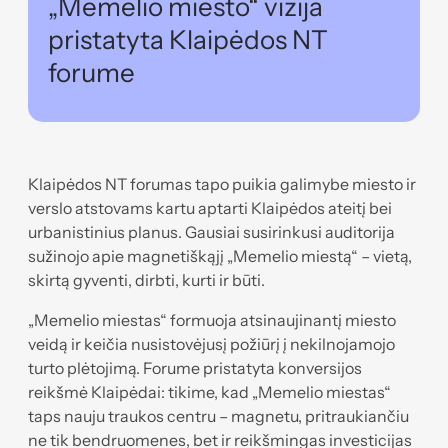
„Memelio miesto“ vizija
pristatyta Klaipėdos NT
forume
Klaipėdos NT forumas tapo puikia galimybe miesto ir
verslo atstovams kartu aptarti Klaipėdos ateitį bei
urbanistinius planus. Gausiai susirinkusi auditorija
sužinojo apie magnetiškąjį „Memelio miestą“ – vietą,
skirtą gyventi, dirbti, kurti ir būti.
„Memelio miestas“ formuoja atsinaujinantį miesto
veidą ir keičia nusistovėjusį požiūrį į nekilnojamojo
turto plėtojimą. Forume pristatyta konversijos
reikšmė Klaipėdai: tikime, kad „Memelio miestas“
taps nauju traukos centru – magnetu, pritraukiančiu
ne tik bendruomenes, bet ir reikšmingas investicijas